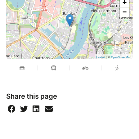
+
−
| ©
Leaflet
OpenStreetMap
Share this page