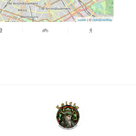
| ©
Leaflet
OpenStreetMap