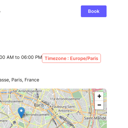
:00 AM to 06:00 PM
Timezone : Europe/Paris
sse, Paris, France
+
−