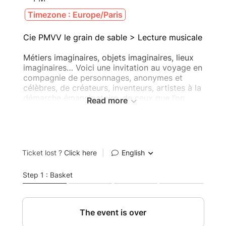
Timezone : Europe/Paris
Cie PMVV le grain de sable > Lecture musicale
Métiers imaginaires, objets imaginaires, lieux
imaginaires… Voici une invitation au voyage en
compagnie de personnages, anonymes et
célèbres, de créateurs, inventeurs, artistes à la
démarche émancipatoire, de ceux que l’on
Read more
considère comme des excentriques. Un
patchwork de textes et d’images pour célébrer
le pouvoir de l’imagination : « À tous ceux qui
préfèrent avancer dans la marge plutôt que de
stagner ou de reculer dans la norme ! À tous
les excentriques positifs, bâtisseurs d’utopies
et de rêves insensés ! ».
Monique Bouvet a été professeur au
Conservatoire national supérieur de musique
et de danse de Paris et chef de chant à l’Opéra
de Paris pendant plus de 20 ans. Elle a