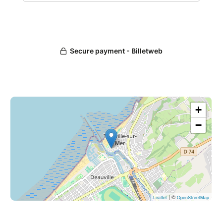
travaillé avec Michel Corboz, Pierre Boulez,
Seiji Ozawa.
Textes et images de Michel Dansel, Jacques
Carelman, Alberto Manguel, Dominique
Noguez, Gaston de Pawlowski, Erik Satie et
bien d’autres. Musique d’Erik Satie.
Choix des textes, montage et lecture : Philippe
Müller, Vincent Vernillat. Choix musical et
piano : Monique Bouvet.
+
À l’occasion du centenaire de la disparition
d’Erik Satie (1866-1925).
−
Tarif C
| ©
Leaflet
OpenStreetMap