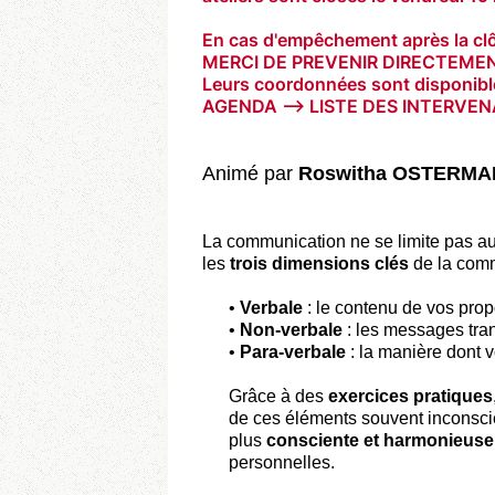
En cas d'empêchement après la clôt
MERCI DE PREVENIR DIRECTEME
Leurs coordonnées sont disponibles
AGENDA --> LISTE DES INTERVE
Animé par
Roswitha OSTERMA
La communication ne se limite pas aux
les
trois dimensions clés
de la comm
•
Verbale
: le contenu de vos pro
•
Non-verbale
: les messages tran
•
Para-verbale
: la manière dont 
Grâce à des
exercices pratiques
de ces éléments souvent inconscie
plus
consciente et harmonieuse
personnelles.