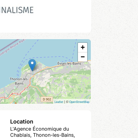
+
−
| ©
Leaflet
OpenStreetMap
Location
L'Agence Économique du
Chablais, Thonon-les-Bains,