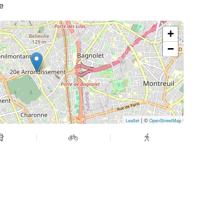
e
+
−
| ©
Leaflet
OpenStreetMap