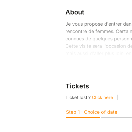
About
Je vous propose d'entrer dans
rencontre de femmes. Certain
connues de quelques personne
Cette visite sera l'occasion d
mais aussi d'aller plus loin, e
certaines ont été artistes, d'
les droits des femmes et les d
découvertes scientifiques qui 
des pionnières dans leur dom
Tickets
Allons explorer ce cimetière
funéraire, pour en savoir plus s
A noter : cette visite ne porte
traite de ce sujet (
Les oublié·