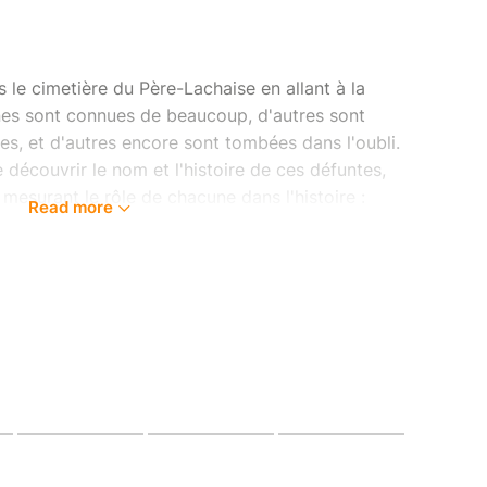
 le cimetière du Père-Lachaise en allant à la
es sont connues de beaucoup, d'autres sont
s, et d'autres encore sont tombées dans l'oubli.
e découvrir le nom et l'histoire de ces défuntes,
n mesurant le rôle de chacune dans l'histoire :
Read more
autres résistantes. D'autres encore ont lutté pour
roits humains. Certaines ont fait des
restent essentielles aujourd'hui. D'autres ont été
aine.
, conçu autant comme un jardin que comme un lieu
ur elles et sur l'histoire.
 pas sur l'histoire du cimetière, une autre visite
es du Père-Lachaise
)