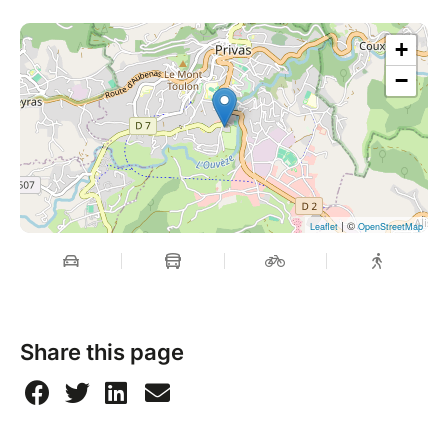
+
−
| ©
Leaflet
OpenStreetMap
Share this page