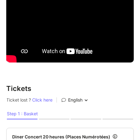
2006), Les Frères Lemay assument plus que jamais
ce son actuel et distinctif qui leur est propre, voire
exclusif. Il faut maintenant les voir brûler les planches
pour comprendre toute l’ampleur de l’appellation
Néo-Trad Festif…
AVEC LA PARTICIPATION EXCEPTIONNELLE DE
GULLIVAN (MES SOULIERS SONT ROUGES)
Tickets