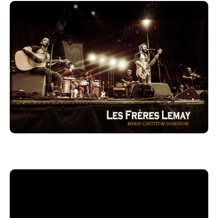
opus « La Marmite ». On yretrouve une musique
énergique et festive clairement teintée de rock. Paru
en décembre2012, l'album fait figure de proue en
matière de musique néo-traditionnelle au Québec.
C’est au fil de leurs derniers périples au Qatar et en
Europe(2014) que le projet de création d’un 3e album
s’est mis en branle... Toujours entouré des talentueux
David Robert auxpercussions, Yanic Boudreau au
violon, mais aussi de Samuel Caron à l’harmonica et
Marc-Antoine Goulet à la guitare électrique, Les
Frères Lemay dévoilent fièrement un 3e opus intitulé
« Marie Cantitum Dominum » à l’automne 2015. Plus
métissé que jamais, cet ouvrage bouscule une fois de
plus les conventions de la musique traditionnelle.
Finalement, le groupe reprend la route des festivals à
l’été 2023 avec la venue de leur tout dernier album «
Le P’tit Jour ». Avec le retour du droïde galactique
Carl Vaudrin aux keyboards (Empreinte Galactique