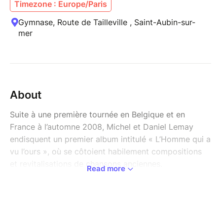
Timezone : Europe/Paris
Gymnase, Route de Tailleville , Saint-Aubin-sur-
mer
About
Suite à une première tournée en Belgique et en
France à l’automne 2008, Michel et Daniel Lemay
endisquent un premier album intitulé « L’Homme qui a
vu l’ours », où se côtoient habilement compositions
et revitalisations de chansons anciennes.
Read more
L'appellation Néo-Trad Festif voit le jour...
Après plus de 150 spectacles au Québec et trois
tournées européennes, Les Frères Lemay s’entourent
de collaborateurs chevronnés pour produire un 2e