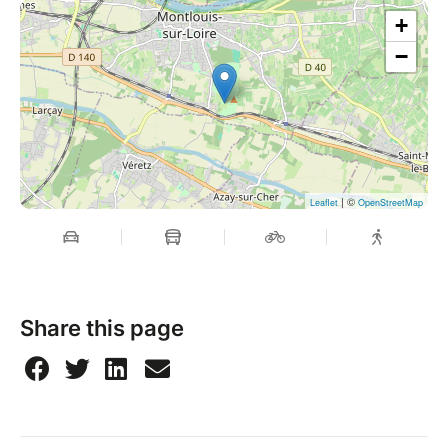
+
−
| ©
Leaflet
OpenStreetMap
Share this page