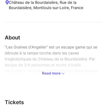
Château de la Bourdaisière, Rue de la
Bourdaisière, Montlouis-sur-Loire, France
About
"Les Graines d'Angelier" est un escape game qui se
déroule à la lampe torche dans les caves
troglodytiques du Chateau de la Bourdaisière. Par
équipe de 2/4 personnes et munis d'outils
particuliers, vous devrez résoudre les énigmes pour
Read more
découvrir ces mystérieuses et précieuses graines.
En plus des sessions proposées, nous pouvons ouvrir
des créneaux supplémentaires pour tout groupe à
partir de 10 personnes.
Tickets