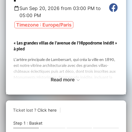
Sun Sep 20, 2026 from 03:00 PM to
05:00 PM
Timezone : Europe/Paris
« Les grandes villas de l’avenue de l’Hippodrome inédit »
à pied
L'artère principale de Lambersart, qui créa la ville en 1890,
est notre vitrine architecturale avec des grandes villas-
châteaux éclectiques puis art déco, dont trois inscrites aux
Monuments Historiques. Promenade inédite, incluant la
Read more
partie nord jamais commentée.
Visite entre la rue de la
Carnoy et l'avenue Sainte-Cécile A/R.
Lieu de rendez-vous de départ 5 minutes avant : devant
l'école de musique, à l'angle de la rue de la Chapelle et de la
rue de la Carnoy.
Renseignements sur la promenade et son contenu :
patrimoineculturel@ville-lambersart.fr