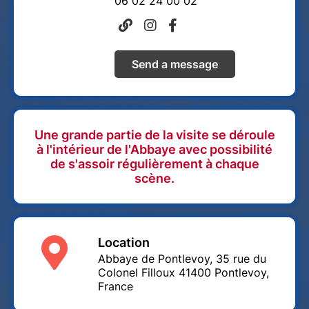
06 02 24 00 02
Send a message
Une grande partie de la visite se déroule
à l'intérieur de l'Abbaye avec possibilité
de s'assoir régulièrement à chaque
scène.
Location
Abbaye de Pontlevoy, 35 rue du
Colonel Filloux 41400 Pontlevoy,
France