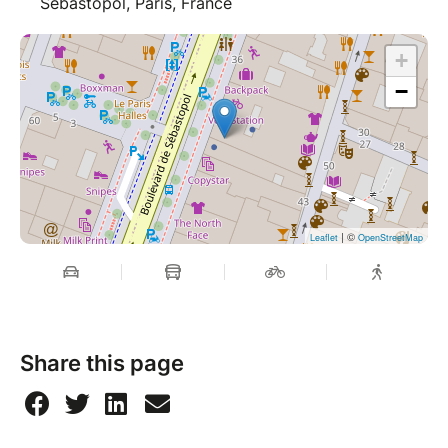
Sébastopol, Paris, France
+
−
| ©
Leaflet
OpenStreetMap
Share this page