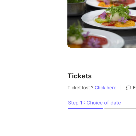
Vendredi Soir (18h - 22h) : 2
plats et 2 desserts
Samedi soir (18h - 22h) : 50
Dimanche midi (11h - 14h) : 
Aux Jardins En-Chantants Ru
AU PROGRAMME VENDREDI S
- 18h 22h venez découvrir nos
Tickets
demande) / Choix entre 2 entr
fromage et viande
Prenez le temps de venir vous
(Le tarif de réservation perm
déjà versé lors de l'addition)
Merci de ne pas arriver aprè
Exemple de menu :