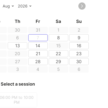
nts
mentée et notes épicées — 4 €
umbava, délicatesse végétale aux accents
 de brebis, fraîcheur crémeuse et herbes fraîches
 textures généreuses et cœur fondant — 16 €
i, accompagnée de choucroute et légumes de