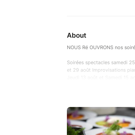
About
NOUS Ré OUVRONS nos soirée
Soirées spectacles samedi 25 
et 29 août Improvisations pia
Jeudi 13 août et Samedi 15 ao
spectacle) - Le jeudi 13 août 
avec spectacle à 19h suivi de 
août le spectacle se jouera à 
19h et spectacle dans la foul
RESTAURANT ÉPHÉMÈRE EN
SUR RESERVATION