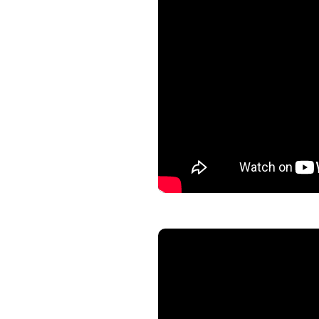
gestion du service.
(assiette complète de dégust
de nos fruits et légumes !)
Tarifs 25€ pour les adultes e
option viande &fromage)
AU PROGRAMME DIMANCHE 
-11h ouverture du portail du j
service et service à table no
végétales, pain au levain, kou
jardins
Tarifs 25€ pour les adultes e
autre que café & tisane et op
Liste des boissons des Jardin