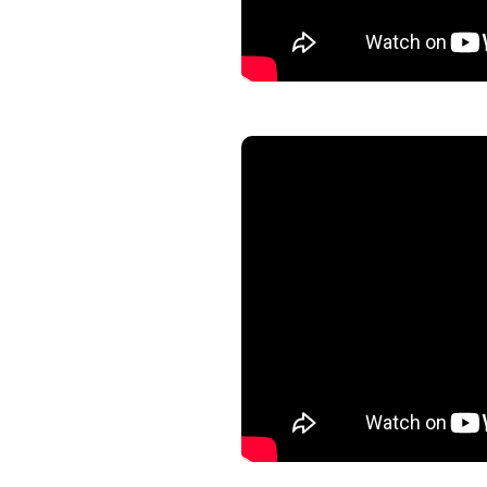
// si vous venez avec des peti
pouvez ne pas payer de place
nous pourrons le faire rechauf
jardin maraîcher, il y a des ou
precieuses et fragiles, vous ê
et explorations, ne les laisse
ATTENTION : Nous ne sommes 
qui essaient de survivre dan
mettons toutes notre créativit
moments simples et agréables.
trouve des imperfections. Léa