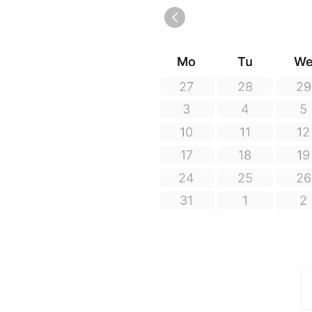
Menu des Jardins en Chanta
✨ Amuse-bouche
Kimchi maison, fraîcheur fer
Entrées
Carpaccio de chou-rave au c
d’agrumes — 8 €
ou
Tzatziki de concombre au lait
— 8 €
Plats
Burger végétarien gourmand,
ou
Betterave rôtie façon sashim
saison — 14 €