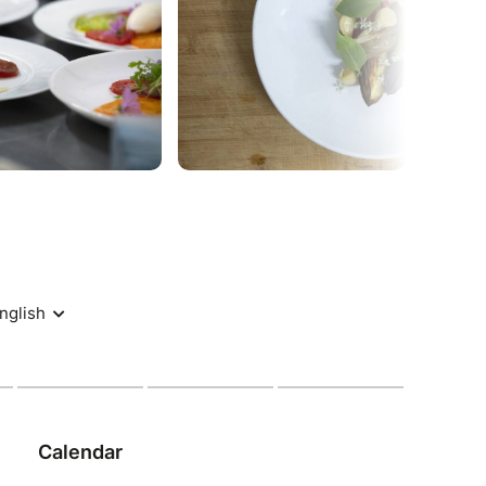
0 places maximum / Au choix entre 2 entrées 2
 Places maximum / Menu unique Plat + Dessert
20 places maximum / Brunch
e du Stade 68420 Herrlisheim-près-Colmar
OIR :
 création culinaires végétariennes (vegan sur
ées 2 plats 2 désserts et une option simple
 poser et écouter les oiseaux
et de bloquer sa place, nous déduirons l'acompte
s 20h30 pour des questions d'organisation