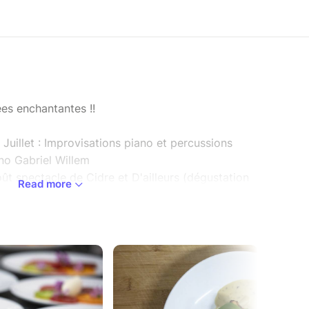
s enchantantes !!
Juillet : Improvisations piano et percussions
no Gabriel Willem
ût spectacle de Cidre et D'ailleurs (dégustation
Read more
sera une soirée uniquement de Cidre et D'ailleurs
la dégustation cidre et galettes / Le samedi 15
la suite de notre soirée habituelle repas servi à
ée vers 20h30)
 PLEIN CHAMP