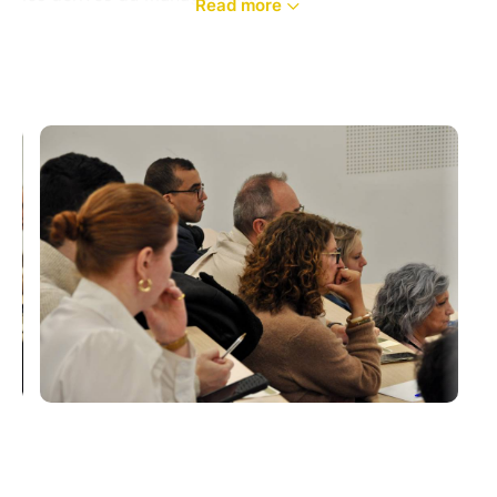
Read more
Une occasion de prendre du recul sur les pratiques
managériales actuelles et d’en analyser les impacts.
Au programme :
Les fondements et les bases du management
Les techniques managériales
Les manipulations et les dérives possibles
L'identification et la prévention des dérives managér
Conférence suivie d’un moment d’échange convivial
et de rafraîchissements.
Le conférencier :
Ancien officier pilote d’avions et d’hélicoptères dans
l’aéronavale, Samuel MOUITY est intervenu sur
plusieurs théâtres d’opérations.
Aujourd’hui dirigeant de plusieurs sociétés, il