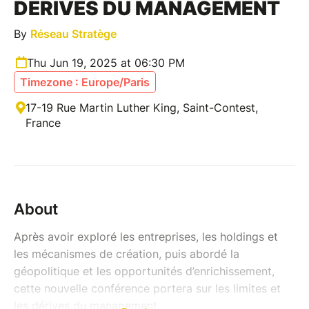
DÉRIVES DU MANAGEMENT
By
Réseau Stratège
Thu Jun 19, 2025 at 06:30 PM
Timezone : Europe/Paris
17-19 Rue Martin Luther King, Saint-Contest,
France
About
Après avoir exploré les entreprises, les holdings et
les mécanismes de création, puis abordé la
géopolitique et les opportunités d’enrichissement,
cette nouvelle conférence portera sur les limites et
les dérives du management.