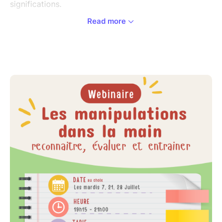
significations.
Read more
Alors je vous ai préparé un webinaire concret et
directement applicable :
✔ pédiatrie
✔ adultes / personnes âgées
✔ évaluation
✔ idées d’activités
✔ lien avec l’écriture et les AVQ
Non finançable FIF-PL.
Replay disponible à la vente dès la première date.