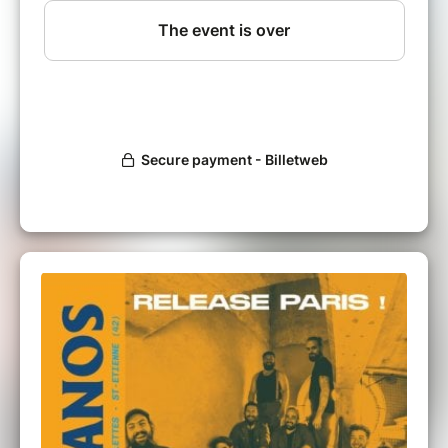
musiques traditionnelles s'ouvre, grâce à l'ajout
de percussions, aux musiques actuelles :
l'instrumentarium des Mécanos se veut
résolument moderne (grosse caisse, toms basses)
et en lien avec les origines populaires des textes
et mélodies (objets détournés : clés plates, pots
d'échappement, jantes...).
Sur scène, ils vous ouvrent les portes de leur
atelier où s’entremêlent chants de travail, de lutte,
complaintes amoureuses, satires politiques et
religieuses, chants à danser et à boire, tous
réarrangés à dix voix et portés par la cadence,
grondante et dansante, des percussions. Leurs dix
paires de mains manipulent ferrailles et peaux
tendues pour rythmer une matière sonore
polyphonique, sincère et insouciante.
Rémi BACHER : Chant, Sagattes
Gaël BERNAUD : Chant, Tom Basse, Grosse
Caisse
Martin BUB : Chant, Jantes, Clés
Antoine CHILLET : Chant, Bidon, Sagattes