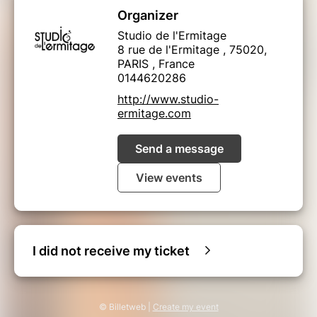
Organizer
Studio de l'Ermitage
8 rue de l'Ermitage , 75020,
PARIS , France
0144620286
http://www.studio-
ermitage.com
Send a message
View events
I did not receive my ticket
© Billetweb |
Create my event