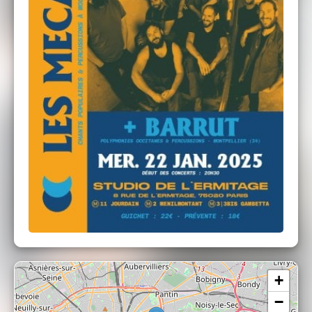
Sylvère DECOT : Chant, Clés, Bidon
Jonathan DURAJ : Chant, Tom Basse, Grosse
Caisse
Benoit FEUGERE : Chant, Clés, Tom Basse
Jérémie PLASSON : Chant, Tuyau, Jantes
Simon POURRAT : Chant, Pots d'échappement,
Güiro
Guillaume SBAIZ : Chant, Bidon, Pots
d'échappement
Barrut
Barrut, c’est un fil tendu au-dessus de l’abîme.
L’harmonie nous empêche de tomber. Les voix se
jumellent. Composé de 3 chanteuses, 4 chanteurs
et un percussionniste, venus des rives du nord de
la Méditerranée, Barrut sillonne les routes et les
chœurs battent. On reste suspendu à leurs lèvres,
se balançant sans peur en équilibre, à l’écoute
des chants puissants qu’ils murmureront à nos
+
âmes. Ne cherchez pas à comprendre, et enivrez-
−
vous de cette polyphonie.