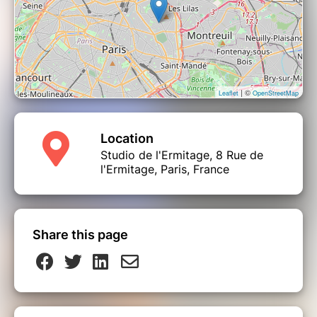
Les 7 voix qui s’élèvent dans une harmonie
subtile, une puissance émotionnelle forte, puisent
leurs ressources dans l’origine des chants
polyphoniques qu’elles fusionnent aux rythmes
puissants de percussions affûtées et taillées dans
la roche.
| ©
Leaflet
OpenStreetMap
Erwan BILLON : Chant
Titouan BILLON : Chant
Delphine GRELLIER : Chant
Location
Olivier GROLLEAU : Chant
Studio de l'Ermitage, 8 Rue de
Samuel GROLLEAU : Chant
l'Ermitage, Paris, France
Audrey HOYUELOS : Chant
Maud SEGUIER : Chant
Jordi CANTAGRILL : Percussions
Share this page