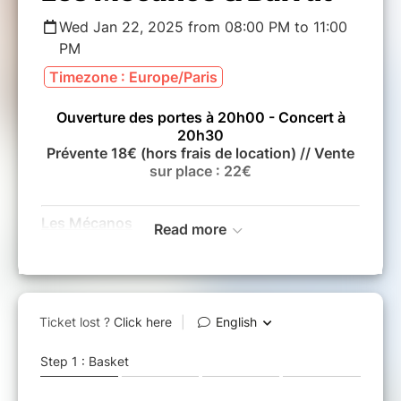
Wed Jan 22, 2025 from 08:00 PM to 11:00
PM
Timezone : Europe/Paris
Ouverture des portes à 20h00 - Concert à
20h30
Prévente 18€ (hors frais de location) //
Vente
sur place : 22€
Les Mécanos
Read more
Sortie de l'album :
(L-EMA, InOuïe
Usures
Distribution - 2024)
Les Mécanos arpentent depuis 2018 le patrimoine
oral français et occitan et cultivent une envie
commune : se réapproprier des répertoires
régionaux depuis l'univers musical de chacun des
dix membres. La polyphonie vocale issue des