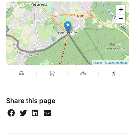
+
−
| ©
Leaflet
OpenStreetMap
Share this page