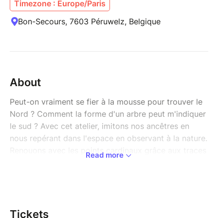
Timezone : Europe/Paris
Bon-Secours, 7603 Péruwelz, Belgique
About
Peut-on vraiment se fier à la mousse pour trouver le
Nord ? Comment la forme d'un arbre peut m'indiquer
le sud ? Avec cet atelier, imitons nos ancêtres en
nous repérant dans l'espace en observant à la nature.
Renouons avec les points cardinaux grâce aux traces
Read more
laissées par la sculpture lente et silencieuse des
vents dominants, du soleil et de l'humidité. Nous
vérifierons ensuite nos suppositions en fabricant une
boussole à partir d'un aiguille à coudre et d'eau.
Tickets