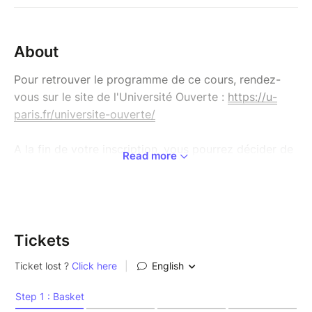
About
Pour retrouver le programme de ce cours, rendez-
vous sur le site de l'Université Ouverte :
https://u-
paris.fr/universite-ouverte/
A la fin de votre inscription, vous pourrez décider de
Read more
régler votre cours :
- Par carte bleue en ligne (en 1 fois ou en 3 fois).
- Par chèque (en 1 fois).
Pour vous rendre sur la boutique générale de
Tickets
l’Université
Ouverte :
https://www.billetweb.fr/pro/universiteouverte
L'Instagram de l'Université Ouverte
:
https://www.instagram.com/universite.ouverte/