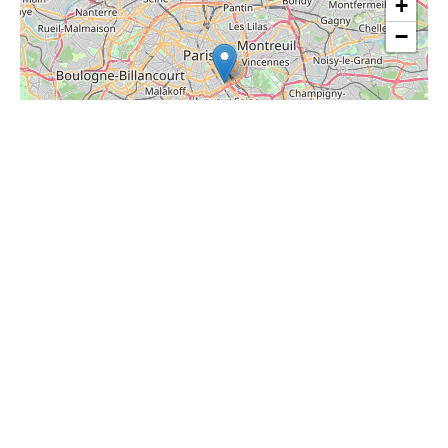
+
−
| ©
Leaflet
OpenStreetMap
Share this page