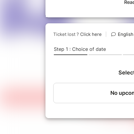
Rea
Une pièce de Charlotte TOCCO.
Avec : Julie Assens, Lylia BEKKI,
Titiane DALLANT, Axelle DE CADIER
GOMIS, Solène SIMONNEAUX, Juliet
CARRASCO, Arnaud CHAUDERON, 
DEGEORGES, Tristan JARRY, Robin
Le Cours Clément
, cours de théât
avancé) et toutes les envies (Thé
Musicale ...). Plusieurs lieux dans P
Cours Clément