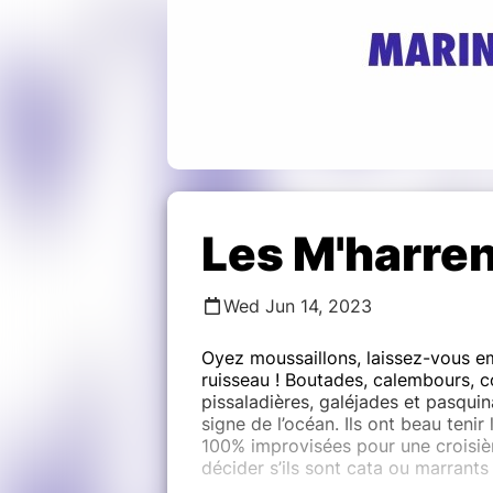
Les M'harre
Wed Jun 14, 2023
Oyez moussaillons, laissez-vous em
ruisseau ! Boutades, calembours, co
pissaladières, galéjades et pasqui
signe de l’océan. Ils ont beau teni
100% improvisées pour une croisièr
décider s’ils sont cata ou marrants