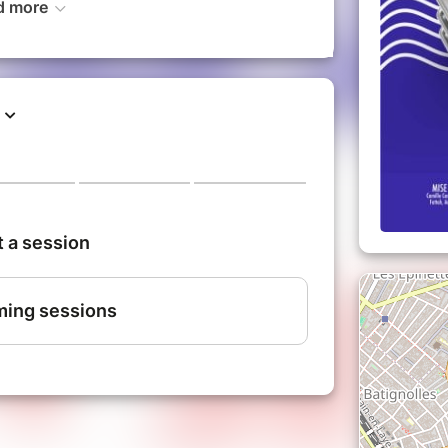
d more
 Camille CASTRES, Agathe CHEBASSIER,
, Marine De POIX, Olivia DEILLY, Inès
te Vigier, Clémence ZOUARI, Thibault
Othmane FATTAH, Adrien GUEDRA-
 PICAZO.
re pour tous les niveaux (débutant à
âtre, Cinéma, Impro, StandUp, Comédie
aris et cours d'essai gratuit à la rentrée !