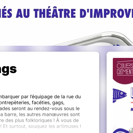
ngs
barquer par l’équipage de la rue du
ntrepèteries, facéties, gags,
nades seront au rendez-vous sous le
r la barre, les autres manœuvres sont
e des plus folkloriques ! À vous de
 ! Et surtout, souquez les artimuses !