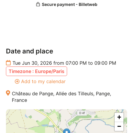
librairie (Ars-sur-Moselle)
TOUT PUBLIC à partir de 10 ans. Prix libre.
Pot d’accueil offert. Il est conseillé de se munir de
vêtements chauds et /ou d’apporter un siège pliant.
Date and place
Les Nuits de la Pleine Lune sont organisées par
l’association Caranusca, en collaboration avec le
Tue Jun 30, 2026 from 07:00 PM to 09:00 PM
metteur en scène Charles Tordjman (Compagnie
Timezone : Europe/Paris
Fabbrica)
www.caranusca.eu
Add to my calendar
Château de Pange, Allée des Tilleuls, Pange,
France
+
−