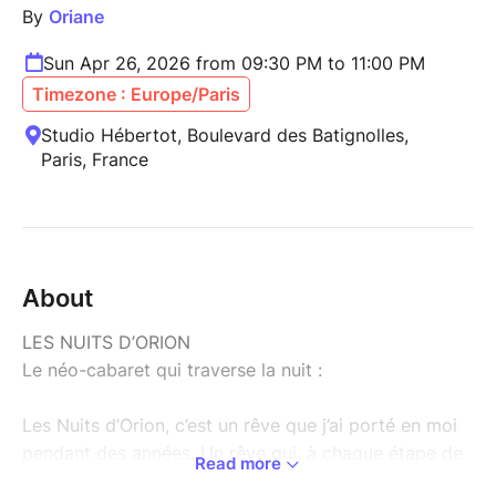
By
Oriane
Sun Apr 26, 2026 from 09:30 PM to 11:00 PM
Timezone : Europe/Paris
Studio Hébertot, Boulevard des Batignolles,
Paris, France
About
LES NUITS D’ORION
Le néo-cabaret qui traverse la nuit :
Les Nuits d’Orion, c’est un rêve que j’ai porté en moi
pendant des années. Un rêve qui, à chaque étape de
Read more
ma vie, a pris de nouvelles formes, mais qui n’a