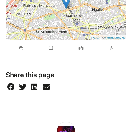
ces expériences habituellement solitaires et
dissimulées. Chaque tableau y incarne un voyage
entre le visible et l’invisible, dévoilant les secrets qui
nous animent.
| ©
Leaflet
OpenStreetMap
Oserez-vous plonger dans le trouble ?
Share this page