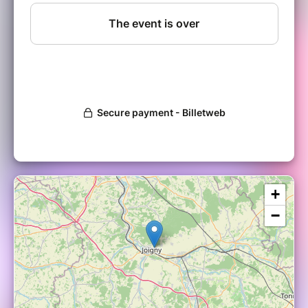
apprenant·es, nos modèles sociaux ; nous
avons été conditionné·es à considérer la
monogamie comme la norme incontestée des
relations amoureuses. Pourtant, de plus en
plus d'entre nous ressentent le besoin
d'explorer d'autres formes d'amour et de
relation. Alors, nous avons tout à réinventer !
Interessé·e mais pas dispo ?
Laisse nous ton adresse e-mail ici pour être
tenu·e informé·e des prochaines éditions :
https://www.shorturl.at/l87oh
~~~~~~~~~~~ Intentions & Programme
+
~~~~~~~~~~~
Voilà un événement marquant pour votre vie
−
intime et relationnelle : que vous souhaitiez
partager avec d’autres personnes vivant ou
s'interrogeant sur les relations non-exclusives,
prendre du recul sur votre vie intime, libérer ce
qui vous bloque, apprendre des outils
relationnels qui vous permettront de mieux
vivre les relations plurielles ou encore