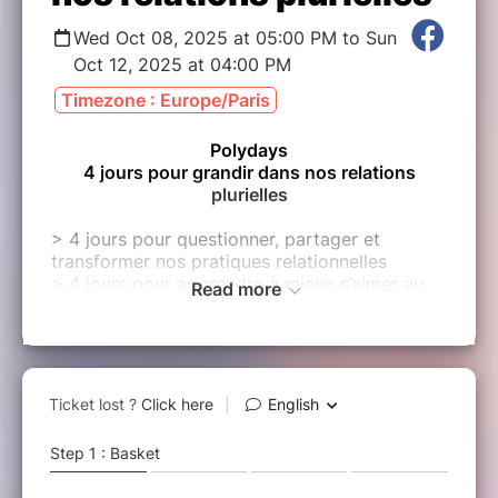
Wed Oct 08, 2025 at 05:00 PM to Sun
Oct 12, 2025 at 04:00 PM
Timezone : Europe/Paris
Polydays
4 jours pour grandir dans nos relations
plurielles
> 4 jours pour questionner, partager et
transformer nos pratiques relationnelles
> 4 jours pour apprendre à mieux s’aimer au
Read more
pluriel
> 4 jours pour vivre des relations plus libres,
conscientes et épanouies
> 4 jours pour connecter ensemble et célébrer
la diversité de nos relations
Nous venons toustes du même bain culturel :
celui de la monogamie institutionnalisée. Que
ce soit par les médias, nos pairs, nos