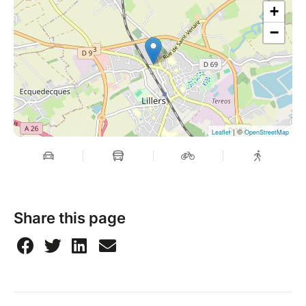
+
−
| ©
Leaflet
OpenStreetMap
Share this page