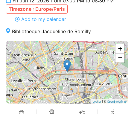
Fri Jun 12, 2026 from 07:00 PM to 08:30 PM
Timezone : Europe/Paris
Add to my calendar
Bibliothèque Jacqueline de Romilly
+
−
| ©
Leaflet
OpenStreetMap