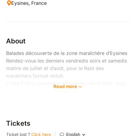
Eysines, France
About
Balades découverte de la zone maraîchère d’Eysines
Rendez-vous les derniers vendredis soirs et samedis
matins de juillet et d’août, pour le Raid des
maraîchers format réduit.
L’idée ? Vous permettre d’expérimenter le Raid, mais
Read more
dans une forme condensée en petits groupes,
recentrée sur la visite d’une seule exploitation
agricole de la zone maraîchère d'Eysines.
Vous passez ainsi davantage de temps en compagnie
du maraîcher ou de la maraîchère qui vous reçoit et
Tickets
avez tout loisir d’en apprendre plus sur son métier, sa