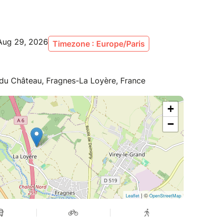
Aug 29, 2026
Timezone : Europe/Paris
 du Château, Fragnes-La Loyère, France
+
−
| ©
Leaflet
OpenStreetMap