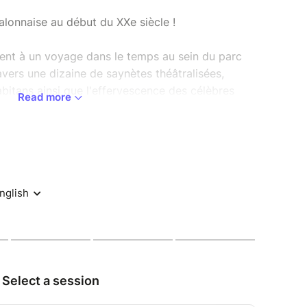
alonnaise au début du XXe siècle !
tent à un voyage dans le temps au sein du parc
avers une dizaine de saynètes théâtralisées,
bitans ainsi que l'effervescence des célèbres
Read more
s évènements incontournables à la renommée
posé sous forme de parcours accessible à tous,
aujourd'hui méconnue, mais qui rassemblait alors
n sur le parcours mais vous avez la possibilité