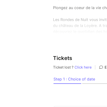
Plongez au coeur de la vie ch
Les Rondes de Nuit vous invi
du château de la Loyère. A tr
découvrez le quotidien des ha
concours hippiques, autrefoi
européenne.
Ce spectacle tout public, pro
Tickets
vous fera revivre une époque 
toute la ville.
Des bancs seront à dispositio
d'apporter une chaise pliante.