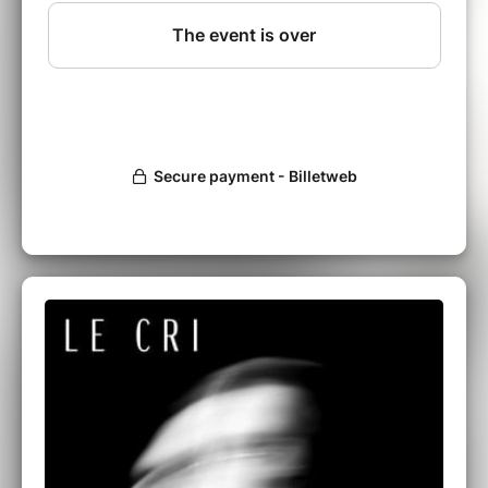
la recherche d’une véritable dramaturgie
musicale, de couleurs et mouvements
orchestraux donnant vie au discours, d’un
brouillage des cartes entre écriture et
improvisation, d’un groove collectif.
Grégoire Letouvet : Composition, piano
Corentin Giniaux : Clarinette, clarinette basse
Jules Boittin : Trombone
Paul de Remusat : Saxophone alto
Rémi Scribe : Saxophone soprano, saxophone
ténor
Thibaud Merle : Saxophone ténor
Raphaël Herlem : Saxophone baryton
Léo Jeannet : Trompette
Jean-Baptiste Paliès : Batterie
Alexandre Perrot : Contrebasse