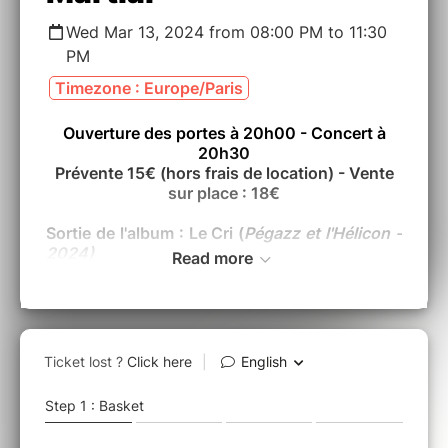
Wed Mar 13, 2024 from 08:00 PM to 11:30
PM
Timezone : Europe/Paris
Ouverture des portes à 20h00 - Concert à
20h30
Prévente 15€ (hors frais de location) - Vente
sur place : 18€
Sortie de l'album : Le Cri (
Pégazz et l'Hélicon -
2024)
Read more
Les Rugissants est un tentet de jazz moderne
mené par le pianiste et compositeur
Grégoire
Letouvet
. Influencés autant par le jazz
contemporain que par la musique classique et
contemporaine, Les Rugissants mêlent dans
leurs compositions complexité et lyrisme.
Rencontrés au CRR de Paris, Les Rugissants
ont évolué progressivement du 5tet au 10tet, à