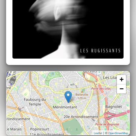
+
−
| ©
Leaflet
OpenStreetMap