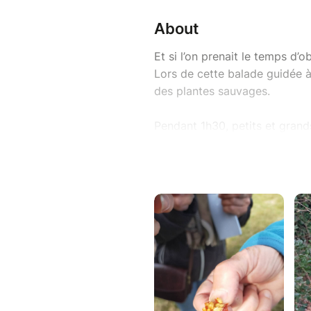
About
Et si l’on prenait le temps d’
Lors de cette balade guidée 
des plantes sauvages.
Pendant 1h30, petits et grands
conviviale : observer, toucher
culinaires et médicinales ances
coquelicot et bien d’autres es
anecdotes, conseils pratiques
Au programme : préparation d
autour des fleurs de plantain 
dégustation d’un délicieux s
usages méconnus des plantes