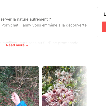
L
observer la nature autrement ?
à Pornichet, Fanny vous emmène à la découverte
 éveillent leurs sens au fil d’une promenade
Read more
, sentir, goûter… et redécouvrir les propriétés
trales des plantes du littoral. Plantain,
pèces dévoilent leurs secrets à travers
 et dégustations.
’un baume naturel apaisant, idées recettes
à cuisiner en salade, omelette ou quiche,
irop de coquelicot et découverte de nombreux
 sauvages.