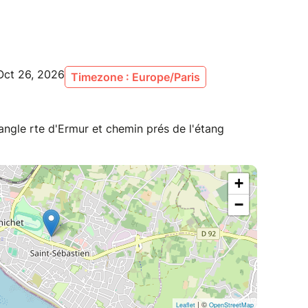
Oct 26, 2026
Timezone : Europe/Paris
ngle rte d'Ermur et chemin prés de l'étang
+
−
| ©
Leaflet
OpenStreetMap