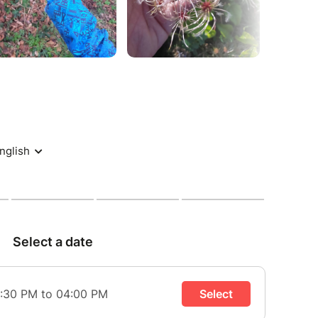
y fait participer les enfants tout au long de la
s un livret de recettes ainsi qu’un herbier à
 Une expérience douce et inspirante pour se