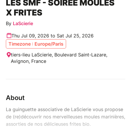
LES SMF - SOIRÉE MOULES
X FRITES
By
LaScierie
Thu Jul 09, 2026 to Sat Jul 25, 2026
Timezone : Europe/Paris
tiers-lieu LaScierie, Boulevard Saint-Lazare,
Avignon, France
About
La guinguette associative de LaScierie vous propose
de (re)découvrir nos merveilleuses moules marinières,
assorties de nos délicieuses frites bio.