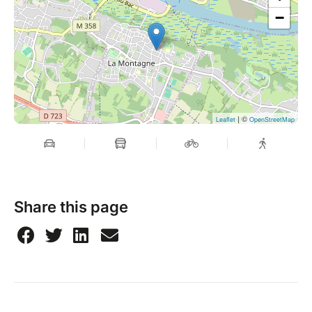
−
| ©
Leaflet
OpenStreetMap
Share this page