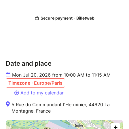
???? Petit groupe pour favoriser l’écoute et la
participation.
⏳ Durée : 1h15
???? Pour les enfants de 6 à 10 ans.
Un moment pour grandir, s’exprimer, s’apaiser… et
repartir avec de vrais outils pour la vie ????
Date and place
Mon Jul 20, 2026 from 10:00 AM to 11:15 AM
Timezone : Europe/Paris
Add to my calendar
5 Rue du Commandant l'Herminier, 44620 La
Montagne, France
+