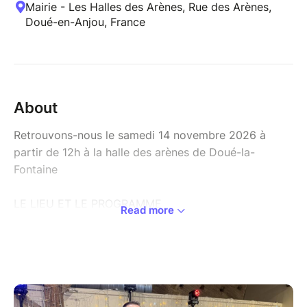
Mairie - Les Halles des Arènes, Rue des Arènes,
Doué-en-Anjou, France
About
Retrouvons-nous le samedi 14 novembre 2026 à
partir de 12h à la halle des arènes de Doué-la-
Fontaine
LE LIEU ET LE PROGRAMME
Read more
Au XIIème siècle, pour abriter les marchés, des halles
furent édifiées en centre-ville de Doué-la-Fontaine.
Lors de l’agrandissement de l’actuelle mairie en 1970,
ces Halles des Arènes furent transportées près de
l’amphithéâtre en pierres de falun du quartier de