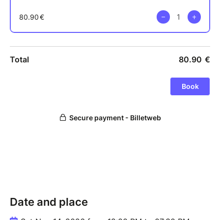
À partir de 17h, nous rangeons les tables pour laisser
place à un grand bal dansant !
LE MENU
Il reste encore en cours de préparation mais vous
dégusterez des produits 100% locaux préparés par
des producteurs bretons.
Dans les grandes lignes ça sera :
Apéro : bières, vin blanc & rosé
Plateau de charcuterie locale
Plat en cours d'élaboration (viande)
Fromages locaux
Dessert
Café
Date and place
Pour le repas, vous aurez 5 bouteilles de vin (au