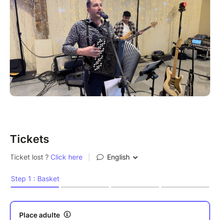
Douces (Les Arènes).
Elle est située à 40 minutes d’Angers et 20 min de
Saumur.
À partir de 12h00, nous sortons les braseros si la
météo est clémente pour un apéro qui réchauffe les
coeurs vaillants !!
Qui dit banquet dit chansons : une troupe de joyeux
musiciens viendra ambiancer ce banquet avec des
Tickets
chants de tables et des reprises de chansons
françaises.
Comme à chaque banquet, on vous prépare des
carnets de chants pour que vous puissiez vous aussi
donner de la voix !