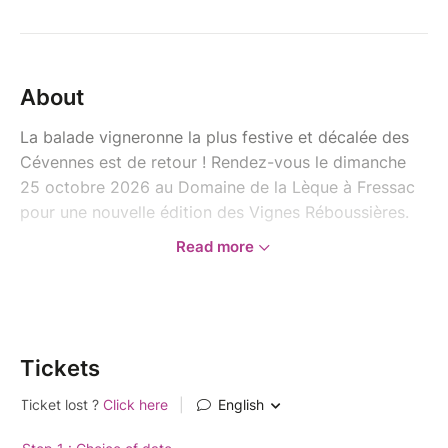
About
La balade vigneronne la plus festive et décalée des
Cévennes est de retour ! Rendez-vous le dimanche
25 octobre 2026 au Domaine de la Lèque à Fressac
pour une nouvelle édition des Vignes Réboussières.
Read more
Au fil d’un parcours au cœur des vignes, laissez-vous
porter par une expérience sensorielle unique mêlant
dégustations de vins et de produits locaux,
découvertes artistiques, concerts en plein air et
rencontres avec des vignerons passionnés.
Tickets
Entre paysages d’automne, ambiance conviviale et
surprises tout au long de la balade, vivez une
parenthèse hors du temps dans l’univers authentique