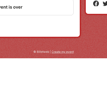
© Billetweb |
Create my event