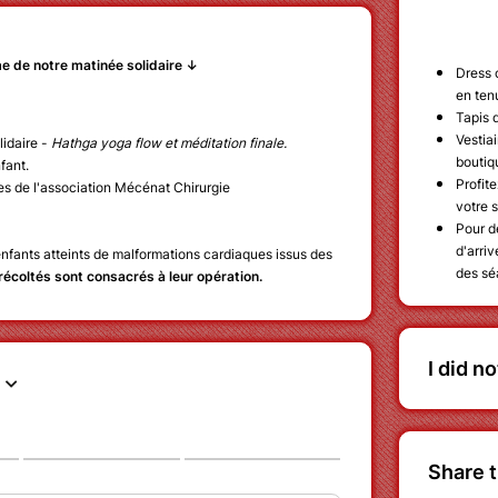
 de notre matinée solidaire ↓
Dress c
en ten
Tapis 
Vestiai
idaire -
Hathga yoga flow et méditation finale.
boutiqu
fant.
Profit
 de l'association Mécénat Chirurgie
votre 
.
Pour d
d'arriv
'enfants atteints de malformations cardiaques issus des
des sé
écoltés sont consacrés à leur opération.
I did n
Share t