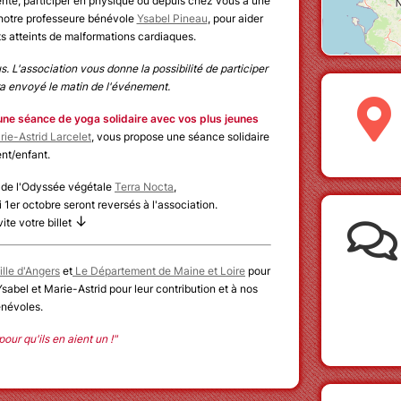
ente, participer en physique ou depuis chez vous à une
 notre professeure bénévole
Ysabel Pineau
, pour aider
ts atteints de malformations cardiaques.
 L'association vous donne la possibilité de participer
ra envoyé le matin de l'événement.
ne séance de yoga solidaire avec vos plus jeunes
rie-Astrid Larcelet
, vous propose une séance solidaire
ent/enfant.
r de l'Odyssée végétale
Terra Nocta
,
i 1er octobre seront reversés à l'association.
↓
ite votre billet
ille d'Angers
et
Le Département de Maine et Loire
pour
abel et Marie-Astrid pour leur contribution​​ et à nos
névoles.
our qu'ils en aient un !"