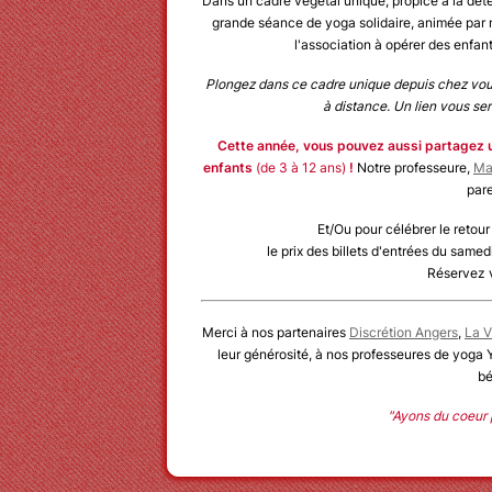
Dans un cadre végétal unique, propice à la dét
grande séance de yoga solidaire, animée par
l'association à opérer des enfan
Plongez dans ce cadre unique depuis chez vous.
à distance. Un lien vous se
Cette année, vous pouvez aussi partagez u
enfants
(de 3 à 12 ans)
!
Notre professeure,
M
a
par
Et/Ou pour célébrer le retou
le prix des billets d'entrées du samed
Réservez v
Merci à nos partenaires
Discrétion Angers
,
La V
leur générosité, à nos professeures de yoga Ys
bé
"Ayons du coeur p