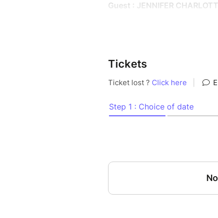
Guest : JENNIFER CHARLOTT
Réservation possible sur le s
N’hésitez pas à nous appeler
Tickets
Le duo Hypnotick-Soley est l
créatrices d’un art nouveau. 
notes et des songes, sont de v
& coquillagiste de Guadeloupe,
univers dépasse largement celu
d’un nouveau monde, ils tissen
et planètes du système Solair
ka-Philosophy
« Psychédélick trio », Jazz-B
Jazz, Biguines Solaires, POP
complicité artistique quasi fu
créé ce duo original aux accen