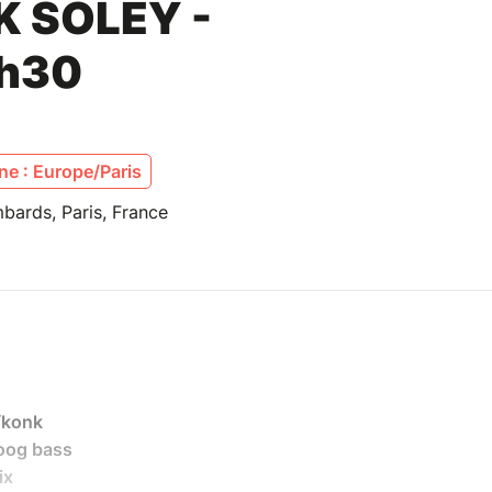
 SOLEY -
1h30
e : Europe/Paris
bards, Paris, France
/konk
oog bass
ix