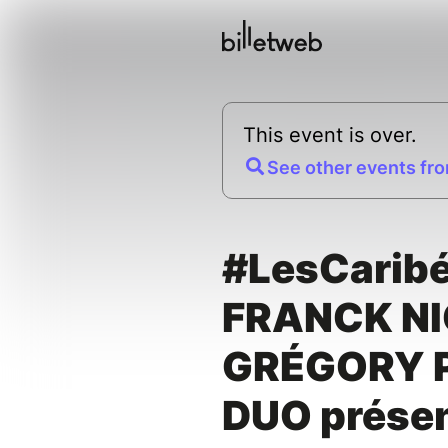
This event is over.
See other events fro
#LesCarib
FRANCK NI
GRÉGORY 
DUO prése