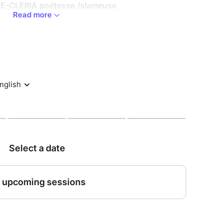
E-CLERIA poétesse,/slameuse
Read more
ite jusqu'à 2h avant le début du concert
 au 01.42.33.37.71
a symbiose parfaite de deux âmes solaires
Franck Nicolas et Gregory Privat, alchimistes des
rais « dealers d’émotions ». L’un est trompettiste
 l’autre est pianiste de Martinique, mais leur
i des îles originelles. Tels deux explorateurs
t une toile imaginaire entre musique, spiritualité
e. Apres les enregistrements des albums : Jazz-
èlè-Philosophy, Michaël Jackson in Ka, Kompa-
-KA, Franck & Gregory ont développé une sorte de
sionnelle. C’est sur ces bases solides que s’est
ts d’un film fantastique. Avec les sons