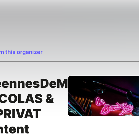
m this organizer
éennesDeMai
COLAS &
PRIVAT
ntent