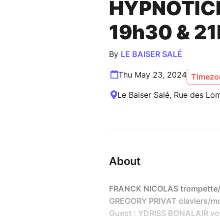
HYPNOTICK
19h30 & 2
By
LE BAISER SALÉ
Thu May 23, 2024
Timezon
Le Baiser Salé, Rue des Lom
About
FRANCK NICOLAS trompette
GREGORY PRIVAT claviers/m
Guest : YDRISS BONALAIR vo