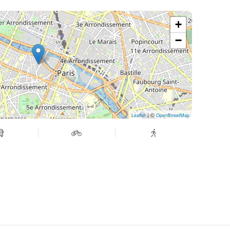
+
−
| ©
Leaflet
OpenStreetMap