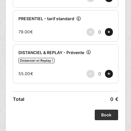
vraiment ? ».
Ces questions mènent certains sur un chemin déveil
spirituel. L’éveil spirituel se vit de mille manières.
Souvent intime, difficile à nommer… et pourtant, il se
partage, se questionne, se traverse. Il peut surgir dans le
silence d’une retraite, au détour d’une lecture, dans
l’effondrement d’une certitude — ou simplement dans
un moment ordinaire où quelque chose bascule.
Nous vous proposons une journée de rencontres
ouvertes, pour ceux que ces questions touchent, quel
que soit leur parcours. Un espace où l’on peut poser ce
qui nous habite, écouter ce qui résonne, laisser tomber
ce qui sonne creux.
Un format vivant, incarné
Nous voulons une journée qui respire, joyeuse,