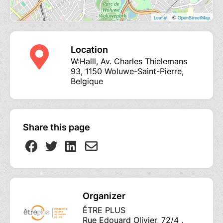
Un espace où la présence compte autant que les mots.
| ©
Leaflet
OpenStreetMap
Une journée où l’on peut venir tel qu’on est — avec ses
doutes, ses ouvertures, ses questions sans réponse.
Location
Nous croyons que ces conversations comptent. Qu’il y a
W:Halll, Av. Charles Thielemans
93, 1150 Woluwe-Saint-Pierre,
quelque chose de précieux à se rencontrer ainsi, sans
Belgique
hiérarchie, sans rôle figé — juste des êtres humains qui
explorent ce qui les touche au plus profond.
Venez léger. Écoutez ce qui résonne. Laissez tomber
Share this page
le reste.
Audrey Lutz
(
audreylutz.fr
) – Ancienne sportive de
haut niveau et autrice, elle explore le lien entre corps,
Organizer
mouvement et transformation intérieure. Son approche
ÊTRE PLUS
invite à revenir au ressenti, là où quelque chose peut
Rue Edouard Olivier, 72/4 ,