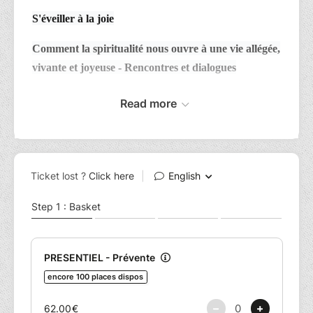
S'éveiller à la joie
Comment la spiritualité nous ouvre à une vie allégée,
vivante et joyeuse - Rencontres et dialogues
Read more
Le Whalll – Bruxelles
14 novembre 2026
9h30 – 17h
Peut-on parler de ce qui dépasse les mots ?
Parfois ça commence par un mal-être diffus — avoir
coché toutes les cases sans trouver le bonheur que l’on
croyait promis. Parfois par une perte, une rencontre, ou
simplement une question qui ne lâche plus « qui suis-je