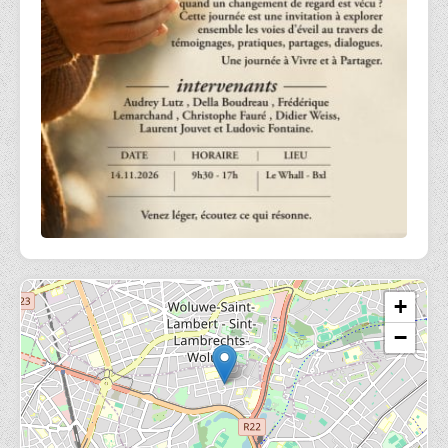
• Ce qui met réellement en mouvement — et ce qui
entretient la quête
• Ce qui change après une ouverture… et ce qui ne
change pas
• Les angles morts, les paradoxes du quotidien, ce qu’on
ne dit pas toujours
• Comment vivre avec ce qui s’est ouvert — dans le
travail, les relations, le monde tel qu’il est
• Une exploration du réel : comment, en regardant de
plus près ce que l’on vit et tient pour acquis, certaines
évidences se fissurent…
• … laissant place à l’écoute profonde, l’apaisement, le
+
contentement, et l’unité
−
Ce que nous souhaitons :
Des échanges depuis l’expérience vécue, pas depuis une
doctrine.