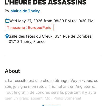
L'HEURE DES ASSASSINS
By
Mairie de Thoiry
Wed May 27, 2026 from 08:30 PM to 10:30 PM
Timezone : Europe/Paris
Salle des fêtes du Creux, 634 Rue de Combes,
01710 Thoiry, France
About
« La réussite est une chose étrange. Voyez-vous, ce
soir, je signe mon retour triomphant en Angleterre.
Tout le gratin de Londres sera là, pourtant il y aura
bien un grand absent. Moi, Philip Somerset.