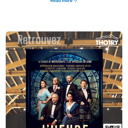
Read more
Vous ne me verrez pas car ce soir, je vais mourir. Oh
détrompez-vous, cela ne me fait pas plaisir ! Au
contraire… C’était une si belle soirée, j’étais entouré
d’amis chers : Katherin ma soeur bien aimée, Hartford
mon bras droit, Bram Stoker le directeur du théâtre,
Georges Bernard Shaw le dramaturge, Miss Lime mon
assistante, Arthur Conan Doyle le célèbre romancier.
Pourtant mon meurtrier est forcément parmi eux.
Alors Qui ? Qui m a assassiné ? Et si c’était
simplement mon heure ? »