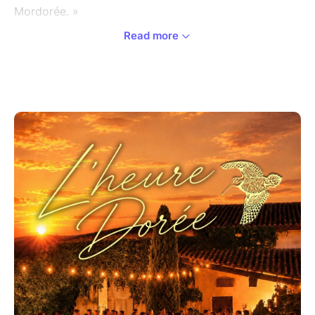
Mordorée. »
Read more
Lieu : 250 chemin des oliviers, 30126 Tavel
Date : jeudi 2 juillet 2026
Horaires : de 18h à minuit
Contact :
Téléphone : 04 66 50 00 75 / 06 07 75 49 21
E-mail : info@domaine-mordorée.com
Au programme :
Bar à vin
Foodtrucks
Ambiance musicale
Vente de vins (offre exceptionnelle pour la soirée)
Atelier dégustation vieux millésimes (18h30)
Tarif : 5 € ttc