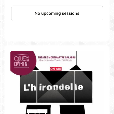
Avec :
- Eléonore ALBY
- Marion BILLON-GALLAND
- Grégoire BISEAU
- Jean-Claude GICQUEL
- Guillaume HOUSSET
- Annie MENDY
- François MORAINE
- Lucie RAIN
- Margaux ROBERT