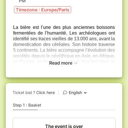
PM
Timezone : Europe/Paris
La bière est l’une des plus anciennes boissons
fermentées de l’humanité. Les archéologues ont
identifié ses traces vieilles de 13.000 ans, avant la
domestication des céréales. Son histoire traverse
5 continents. La bière accompagne l’évolution des
sociétés depuis le néolithique en Asie, en Afrique,
en Europe, en Amérique, et bien plus tard dans le
Read more
nord de l’Australie. La bière offre mille et un
visages. Notre bière industrielle filtrée, pétillante
et mousseuse, n’est que l’un de ses avatars
modernes. La bière est un parfait véhicule pour
remonter le temps. Découvrir et goûter des bières
autochtones en Afrique, en Amazonie, en Inde ou
en Chine, c’est ouvrir une fenêtre sur le passé de
l’humanité.