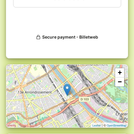
+
−
| ©
Leaflet
OpenStreetMap