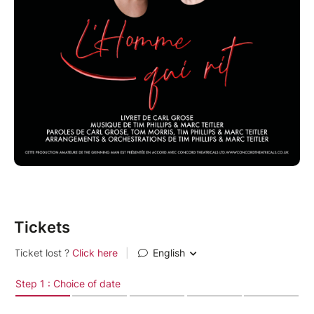
musicien·ne·s live vous content cette histoire haute
en couleurs.
** Certaines scènes peuvent heurter la sensibilité des
enfants. Spectacle conseillé à partir de 12 ans. **
Durée du spectacle : 2h10 (+ entracte de 15 minutes)
Tickets