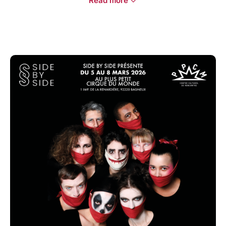
Read more
SYNOPSIS
Dans les rues sombres et sinistres de Trafalgar
Square, avec l’aide d’un vieux marionnettiste, de son
loup de compagnie et d’une jeune fille aveugle,
l’histoire de Grinpayne est racontée.
Désespéré de connaître les terribles secrets de son
mystérieux passé, et de découvrir la vérité sur son
horrible défiguration, Grinpayne laisse derrière lui
tout ce qu’il connaît et aime, et entreprend un voyage
dans un monde encore plus cruel - celui de
l’aristocratie.
Un conte d’horreur gothique mêlant le rire, l’espoir et
le désir profond de l’humanité d’être”vus” et aimés
pour ce que nous sommes vraiment- dans nos
ténèbres comme dans notre lumière.
Sur scène : 9 comédien·ne·s et un orchestre de 10