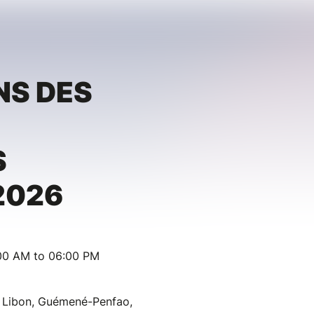
NS DES
S
2026
:00 AM to 06:00 PM
 Libon, Guémené-Penfao,