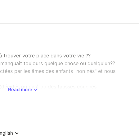
à trouver votre place dans votre vie ??
 manquait toujours quelque chose ou quelqu'un??
ctées par les âmes des enfants "non nés" et nous
(décidés ou pas) ou des fausses couches
Read more
ées ou autres), des âmes nous influencent et
nous.
oeurs, nos jumeaux/jumelles, nos enfants ou
eur donner corps afin de les libérer et de nous
e conscientisation chamanique et des rituels de