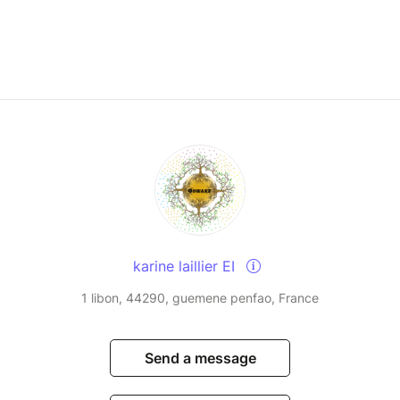
karine laillier EI
1 libon, 44290, guemene penfao, France
Send a message