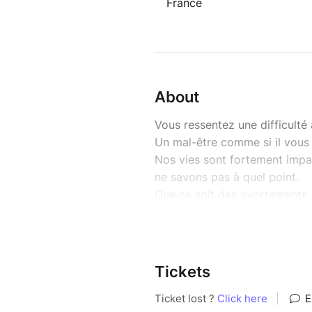
France
About
Vous ressentez une difficulté 
Un mal-être comme si il vous
Nos vies sont fortement impa
ne savons pas à quel point.
Que ce soit des avortements 
(spontanées, médicales, ignor
restent bloquées autant que 
Que ce soit nos frères, nos s
autres, ils est important de l
Tickets
libérer par la même occasion.
C'est une journée d'atelier d