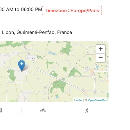
:00 AM to 06:00 PM
Timezone : Europe/Paris
, Libon, Guémené-Penfao, France
+
−
| ©
Leaflet
OpenStreetMap