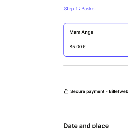
libération qui vous attend e
vie
Tarif : 85€
Date and place