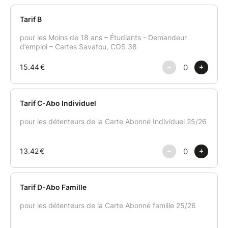
donne le tempo et voilà c'est magique ! » Avis du
public