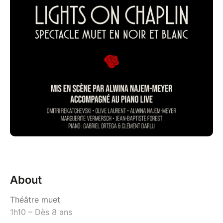
About
Théâtre muet
1h10 – Dès 8 ans