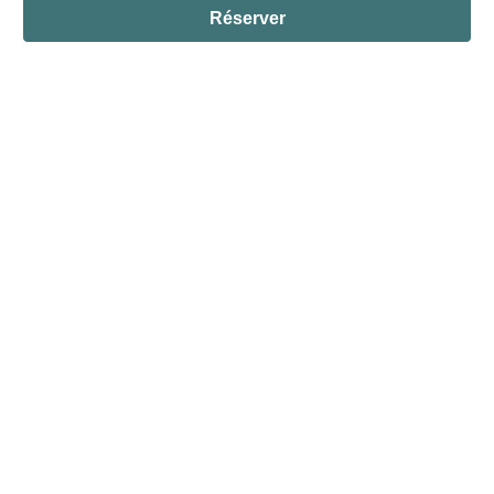
Réserver
| ©
Leaflet
OpenStreetMap
Share this page
Service Culturel de Vizille