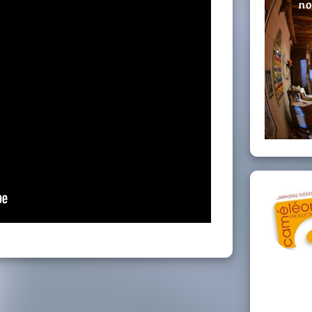
 contacter ISABELLE
9
ou
06 32 67 78 47
ebellevue@gmail.com