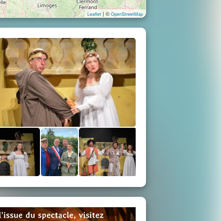
| ©
Leaflet
OpenStreetMap