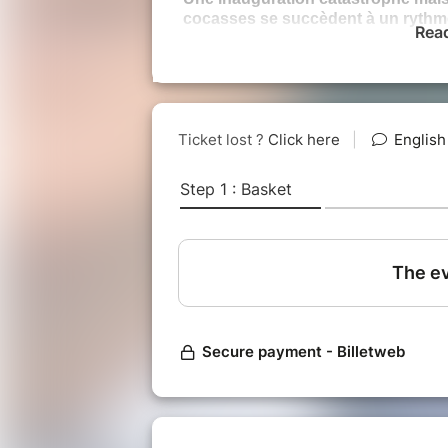
cocasses se succèdent à un rythme
Rea
Vos zygomatiques sont pré
ven
Texte de Vincent Dubois et Jea
Adaptation et mise en scène de
Avec Christèle Chappat, Sébasti
Jean-Christian Fraiscinet et Vin
(Pour assurer au mieux votre a
difficulté permanente o
MENU 
(Notre menu, é
merci de nous signaler toute 
Kir de bienvenue
Tarte tiède aux lentilles du Ber
Filet mignon de porc, sauce for
dauphinois
Salade du jardin et fromages
Tarte Tatin et crème fraîche
Café et vin compris