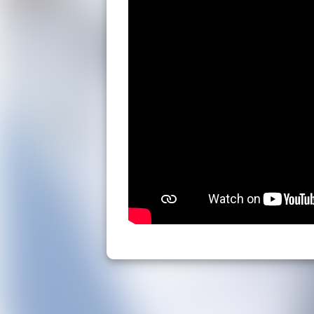
Pour les groupes (+ de 35 pers.)
02 54 40 20 0
groupesfermed