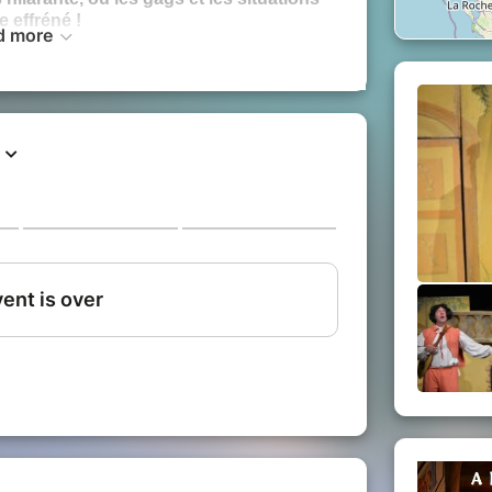
 effréné !
d more
us...
1h30 de pure rigolade !!!
n-Christian Fraiscinet
 Jean-Christian Fraiscinet
en Fraiscinet, Francis Rivière,
cent Fraiscinet.
ccueil, merci de nous signaler toute
u temporaire à vous déplacer)
"Bellevue"
tant un menu unique,
allergie ou contrainte alimentaire)
ry
estière, légumes de saison et gratin