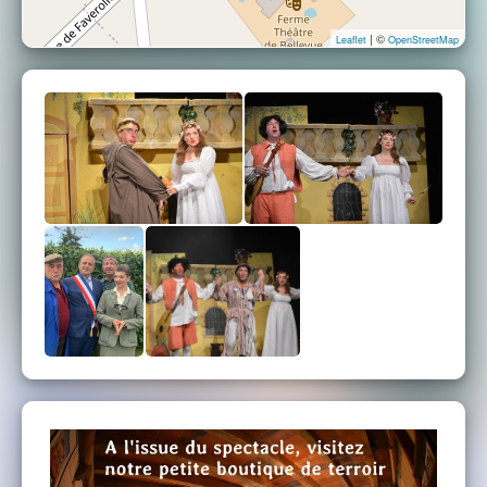
| ©
Leaflet
OpenStreetMap