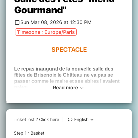
Gourmand"
Sun Mar 08, 2026 at 12:30 PM
Timezone : Europe/Paris
SPECTACLE
Le repas inaugural de la nouvelle salle des
fêtes de Brisenoix le Château ne va pas se
passer comme le maire et ses sbires l'avaient
Read more
prévu...
Une inauguration catastrophe mais hilarante,
où les gags et les situations cocasses se
succèdent à un rythme effréné !
Vos zygomatiques sont prévenus...
1h30
de pure rigolade !!!