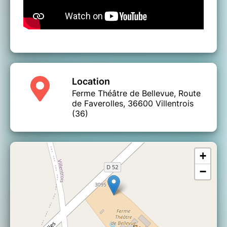
asperges et lardons, purée de carottes
au miel, gratin dauphinois
Salade du jardin et fromages
Fondant au chocolat et son caramel
d'orange
Café et Vin compris
Pour les groupes (+ de 35 pers.) contacter
Location
ISABELLE
Ferme Théâtre de Bellevue, Route
02 54 40 20 09 ou 06 32 67 78 47
de Faverolles, 36600 Villentrois
(36)
groupesfermedebellevue@gmail.com
+
−