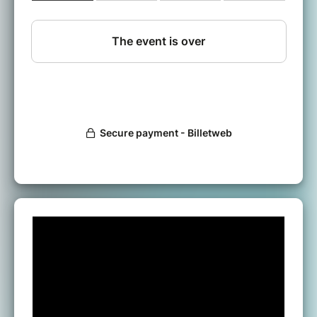
Texte de Vincent Dubois et Jean-
Christian Fraiscinet
Adaptation et mise en scène de Jean-
Christian Fraiscinet
Avec Christèle Chappat, Sébastien
Fraiscinet, Francis Rivière, Jean-
Christian et
Vincent Fraiscinet.
(Pour assurer au mieux votre accueil, merci de
nous signaler toute difficulté permanente ou
temporaire à vous déplacer)
MENU GOURMAND
(Notre menu, é
tant un menu unique,
merci de nous signaler toute allergie ou contrainte
alimentaire)
Kir Pétillant
Pâté en croûte aux oignons, pousse
d'épines et jambon fumé
Suprême de poulet fermier, farce aux
pruneaux et Armagnac, sauce