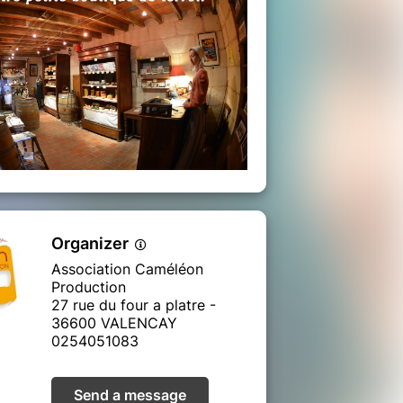
Organizer
Association Caméléon
Production
27 rue du four a platre -
36600 VALENCAY
0254051083
Send a message