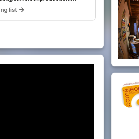
ramel d'orange
35 pers.) contacter ISABELLE
9 ou 06 32 67 78 47
ebellevue@gmail.com