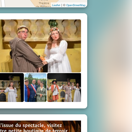
| ©
Leaflet
OpenStreetMap