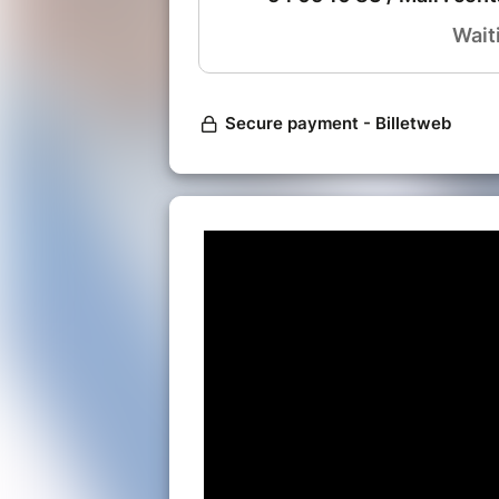
Salade du jardin et fromages
Fondant au chocolat et son ca
Café et Vin compris
Pour les groupes (+ de 
02 54 40 20 0
groupesfermed