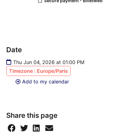
Au programme :
• Partage et retour d'expérience de structures et
services médico-sociaux ayant utilisé des outils
aidant à la prédiction des chutes, amélioration des
intéractions usagers, planification RH.
• Principaux freins, leviers, avantages, ....
Date
• Temps d’échanges avec les participants
Thu Jun 04, 2026 at 01:00 PM
Timezone : Europe/Paris
Add to my calendar
Share this page