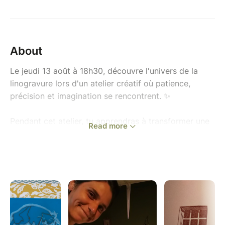
About
Le jeudi 13 août à 18h30, d
écouvre l'univers de la
linogravure lors d'un atelier créatif où patience,
précision et imagination se rencontrent. ✨
Pendant cet atelier, tu apprendras à transformer une
Read more
idée ou un dessin en une véritable création imprimée
à la main. De la gravure de la plaque jusqu'à
l'impression, chaque étape te permettra de découvrir
une technique artisanale aussi fascinante que
satisfaisante.
Un moment hors du temps, calme et minutieux, pour
ralentir, créer de tes mains et repartir avec tes