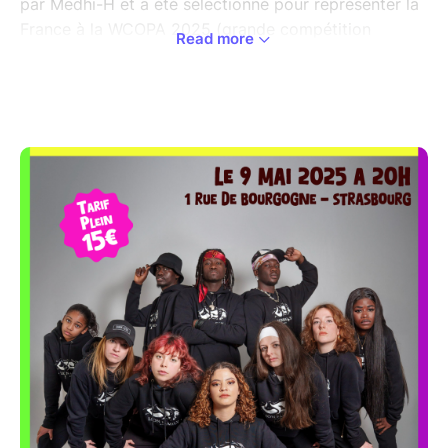
par Medhi-H et a été sélectionné pour représenter la
France à la WCOPA 2025 (grande compétition
Read more
internationale) à Los Angeles.
Venez vibrer au gré de l'énergie et du rayonnement
de la LION FAMILY le 09 Mai à 20h au 1 rue de
Bourgogne (CSC de la Meinau)
Suite de la soirée : Toustes sur le dancefloor !!!
La Lion Family restera nous ambiancer accompagnée
d'un super DJ !