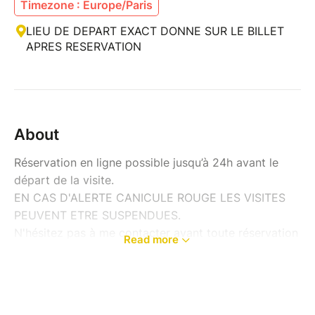
Timezone : Europe/Paris
LIEU DE DEPART EXACT DONNE SUR LE BILLET
APRES RESERVATION
About
Réservation en ligne possible jusqu’à 24h avant le
départ de la visite.
EN CAS D'ALERTE CANICULE ROUGE LES VISITES
PEUVENT ETRE SUSPENDUES.
N'hésitez pas à me contacter avant toute réservation
Read more
----------------------------------------------------------
---------------------
VISITE GUIDEE DE LISLE-SUR-TARN
Visite Guidée Générale du centre historique