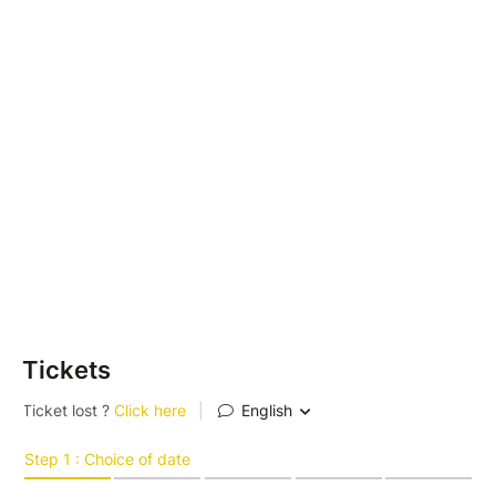
Connue pour être la seule Bastide-Port du
département, Lisle-Sur-Tarn porte bien son nom. Son
histoire liée au catharisme, à la navigation sur le Tarn
et aux guerres de religion va nous emmener dans une
découverte hors du temps.
----------
DUREE 1h30 environ - Visite en extérieur
uniquement.
(Entrée dans l' église sous réserve de possibilité)
DATES DE DÉPART (sauf mentions contraires**) :
Jeudi 16 juillet à 11 h
Tickets
➜ Billet simple Lisle-sur-Tarn disponible.
➜ Billet couplé disponible avec la visite
guidée de Gaillac à 9h le même matin.
Samedi 22 août à 9 h
➜ Billet simple Lisle-sur-Tarn disponible.