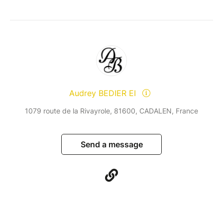
peuvent ne plus être disponibles au moment de votre
consultation du site, en raison de l'état des
réservations ou de l'organisation du planning.
Alors ne m'en veuillez pas..... Envoyez-moi un mail si
la date voulue n'est plus disponible et je ferais tout
mon possible pour satisfaire votre demande et vous
proposer un autre créneau.
Audrey BEDIER EI
Si une question vous taraude, avant de réserver,
contactez moi
1079 route de la Rivayrole, 81600, CADALEN, France
----------------------------------------------------
"Attention : les billets sont nominatifs et strictement
personnels. Toute revente, cession ou échange non
Send a message
autorisé est interdit et peut entraîner le refus d’accès
à l’événement sans remboursement."