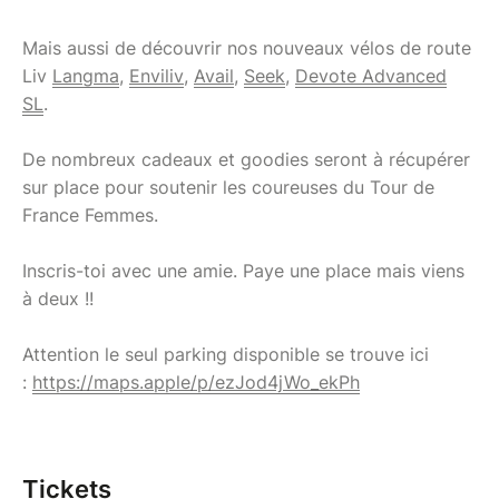
Mais aussi de découvrir nos nouveaux vélos de route
Liv
Langma
,
Enviliv
,
Avail
,
Seek
,
Devote Advanced
SL
.
De nombreux cadeaux et goodies seront à récupérer
sur place pour soutenir les coureuses du Tour de
France Femmes.
Inscris-toi avec une amie. Paye une place mais viens
à deux !!
Attention le seul parking disponible se trouve ici
:
https://maps.apple/p/ezJod4jWo_ekPh
Tickets